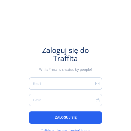
Zaloguj się do
Traffita
WhitePress is created by people!
Email
Hasło
ZALOGUJ SIĘ
Odblokuj konto / zmień hasło